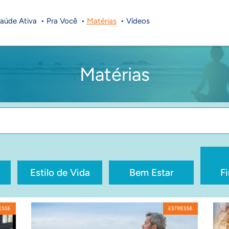
aúde Ativa
Pra Você
Matérias
Vídeos
Matérias
Estilo de Vida
Bem Estar
F
ESSE
ESTRESSE