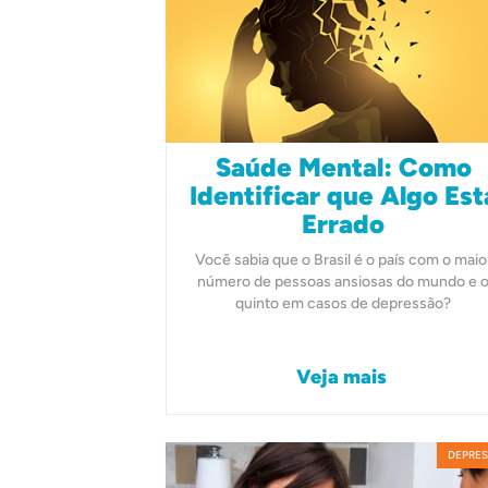
Saúde Mental: Como
Identificar que Algo Est
Errado
Você sabia que o Brasil é o país com o maio
número de pessoas ansiosas do mundo e 
quinto em casos de depressão?
Veja mais
DEPRE