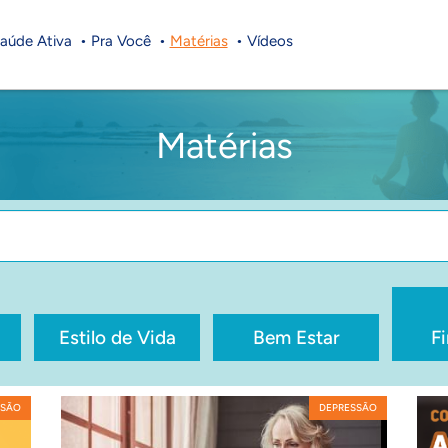
aúde Ativa
Pra Você
Matérias
Vídeos
Matérias
Estilo de Vida
Bem Estar
F
SSÃO
DEPRESSÃO