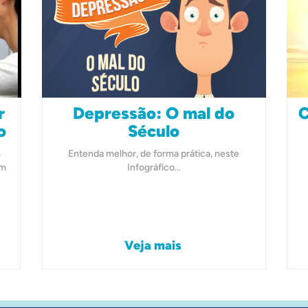
r
Depressão: O mal do
C
o
Século
m
Entenda melhor, de forma prática, neste
om
Infográfico...
Veja mais