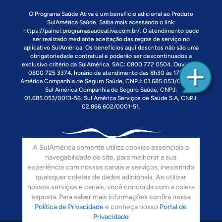
O Programa Saúde Ativa é um benefício adicional ao Produto
SulAmérica Saúde. Saiba mais acessando o link:
https://painel.programasaudeativa.com.br/
. O atendimento pode
ser realizado mediante aceitação das regras de serviço no
aplicativo SulAmérica. Os benefícios aqui descritos não são uma
obrigatoriedade contratual e poderão ser descontinuados a
exclusivo critério da SulAmérica. SAC: 0800 772 0504. Ouvidoria:
0800 725 3374, horário de atendimento das 8h30 às 17h. Sul
América Companhia de Seguro Saúde, CNPJ: 01.685.053/0013-90.
Sul América Companhia de Seguro Saúde, CNPJ:
01.685.053/0013-56. Sul América Serviços de Saúde S.A, CNPJ:
02.866.602/0001-51.
A SulAmérica somente utiliza cookies essenciais a
navegabilidade do site, para melhorar a sua
experiência com nossos canais e serviços, inexistindo
quaisquer coletas de dados adicionais. Ao utilizar
Siga-nos:
nossos serviços e canais, você concorda com a coleta
exposta. Para saber mais informações confira nossa
Política de Privacidade
e conheça nosso
Portal de
Privacidade