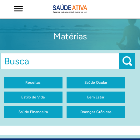
Matérias
Receitas
Saúde Ocular
Estilo de Vida
Bem Estar
Saúde Financeira
Doenças Crônicas