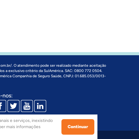
com.br/
. O atendimento pode ser realizado mediante aceitação
dos a exclusivo critério da SulAmérica. SAC: 0800 772 0504.
 América Companhia de Seguro Saúde, CNPJ: 01.685.053/0013-
-nos:
nais e serviços, inexistindo
aber mais informações
Continuar
 Pinheiros, 1673 - São Paulo - SP. - CEP 05.422-012