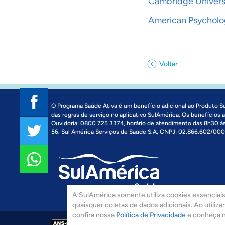
Cambridge Univers
American Psycholog
Voltar
O Programa Saúde Ativa é um benefício adicional ao Produto S
das regras de serviço no aplicativo SulAmérica. Os benefícios
Ouvidoria: 0800 725 3374, horário de atendimento das 8h30 
56. Sul América Serviços de Saúde S.A, CNPJ: 02.866.602/000
A SulAmérica somente utiliza cookies essenciais 
quaisquer coletas de dados adicionais. Ao utiliz
confira nossa
Política de Privacidade
e conheça 