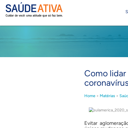
S
Como lidar
coronavíru
Home
>
Matérias
>
Saúd
Evitar aglomeraçã