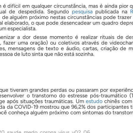
é difícil em qualquer circunstância, mas é ainda pior 
ual de despedida. Segundo
pesquisa
publicada na
R
e de alguém próximo nestas circunstâncias pode trazer
al elaborado, o que pode desencadear um quadro depre
m especialista.
izar a dor desse momento é realizar rituais de des
, fazer uma oração) ou coletivos através de videoc
s, mensagens de texto e áudio, cartas, criação de me
ssoa de luto sinta que não está sozinha.
 que tiveram grandes perdas ou passaram por experiênc
envolver o transtorno do estresse pós-traumático (T
ge após situações traumáticas. Um
estudo
chinês com
uda da COVID-19 mostrou que 96,2% dos participantes t
ocê conheça alguém próximo com sintomas do transtorn