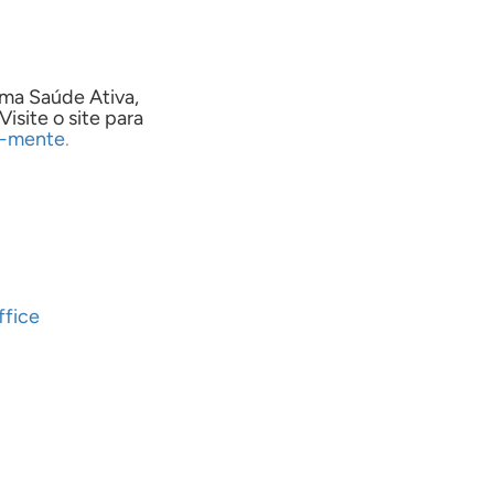
ama Saúde Ativa,
isite o site para
ca-mente
.
ffice