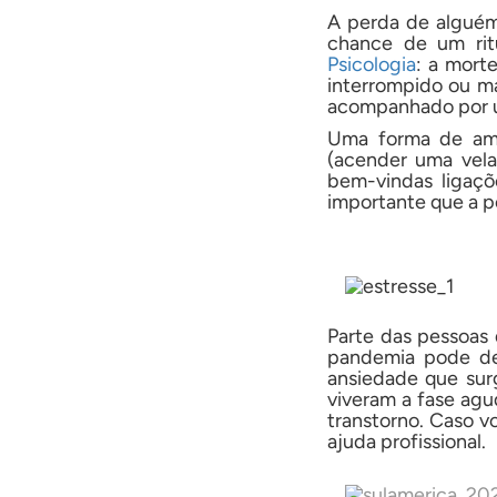
A perda de alguém 
chance de um rit
Psicologia
: a mort
interrompido ou m
acompanhado por u
Uma forma de amen
(acender uma vela
bem-vindas ligaçõe
importante que a pe
Parte das pessoas
pandemia pode des
ansiedade que sur
viveram a fase ag
transtorno. Caso v
ajuda profissional.