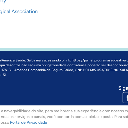
ity
ical Association
ulAmérica Saúde. Saiba mais acessando o link:
https://painel.programasaudeativa.
 aqui descritos não são uma obrigatoriedade contratual e poderão ser descontinua
às 17h. Sul América Companhia de Seguro Saúde, CNPJ: 01.685.053/0013-90. Sul
1-51.
Siga
a navegabilidade do site, para melhorar a sua experiência com nossos ca
ar nossos serviços e canais, você concorda com a coleta exposta. Para s
nosso
Portal de Privacidade
© 2008-2017 Sulamérica. Todos Os Direitos Reservados. CNPJ: 02.866.602/0001-51 - Rua Dos