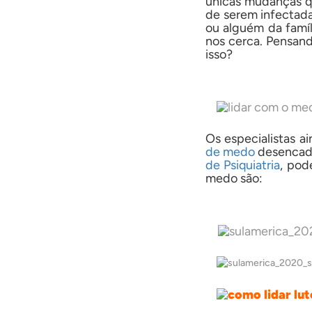
únicas mudanças q
de serem infectada
ou alguém da famí
nos cerca. Pensand
isso?
Os especialistas a
de medo
desencade
de Psiquiatria
, pod
medo são: