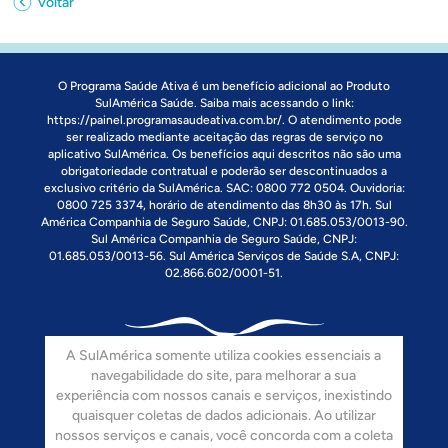
Voltar
O Programa Saúde Ativa é um benefício adicional ao Produto
SulAmérica Saúde. Saiba mais acessando o link:
https://painel.programasaudeativa.com.br/
. O atendimento pode
ser realizado mediante aceitação das regras de serviço no
aplicativo SulAmérica. Os benefícios aqui descritos não são uma
obrigatoriedade contratual e poderão ser descontinuados a
exclusivo critério da SulAmérica. SAC: 0800 772 0504. Ouvidoria:
0800 725 3374, horário de atendimento das 8h30 às 17h. Sul
América Companhia de Seguro Saúde, CNPJ: 01.685.053/0013-90.
Sul América Companhia de Seguro Saúde, CNPJ:
01.685.053/0013-56. Sul América Serviços de Saúde S.A, CNPJ:
02.866.602/0001-51.
A SulAmérica somente utiliza cookies essenciais a
navegabilidade do site, para melhorar a sua
experiência com nossos canais e serviços, inexistindo
quaisquer coletas de dados adicionais. Ao utilizar
Siga-nos:
nossos serviços e canais, você concorda com a coleta