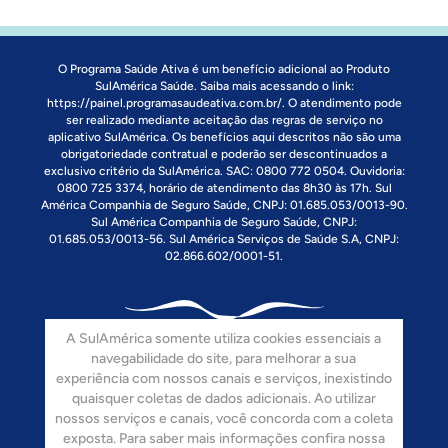
O Programa Saúde Ativa é um benefício adicional ao Produto
SulAmérica Saúde. Saiba mais acessando o link:
https://painel.programasaudeativa.com.br/
. O atendimento pode
ser realizado mediante aceitação das regras de serviço no
aplicativo SulAmérica. Os benefícios aqui descritos não são uma
obrigatoriedade contratual e poderão ser descontinuados a
exclusivo critério da SulAmérica. SAC: 0800 772 0504. Ouvidoria:
0800 725 3374, horário de atendimento das 8h30 às 17h. Sul
América Companhia de Seguro Saúde, CNPJ: 01.685.053/0013-90.
Sul América Companhia de Seguro Saúde, CNPJ:
01.685.053/0013-56. Sul América Serviços de Saúde S.A, CNPJ:
02.866.602/0001-51.
A SulAmérica somente utiliza cookies essenciais a
navegabilidade do site, para melhorar a sua
experiência com nossos canais e serviços, inexistindo
quaisquer coletas de dados adicionais. Ao utilizar
Siga-nos:
nossos serviços e canais, você concorda com a coleta
exposta. Para saber mais informações confira nossa