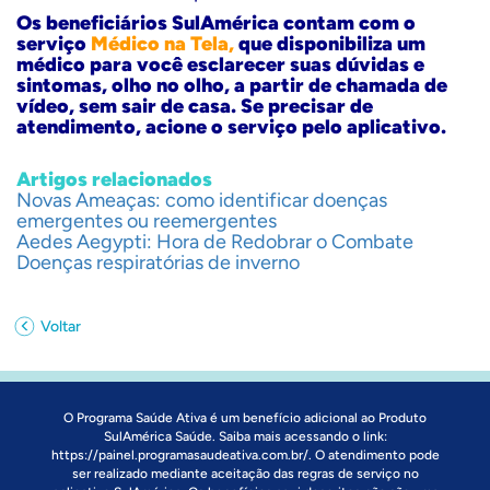
Os beneficiários SulAmérica contam com o
serviço
Médico na Tela
,
que disponibiliza um
médico para você esclarecer suas dúvidas e
sintomas, olho no olho, a partir de chamada de
vídeo, sem sair de casa. Se precisar de
atendimento, acione o serviço pelo aplicativo.
Artigos relacionados
Novas Ameaças: como identificar doenças
emergentes ou reemergentes
Aedes Aegypti: Hora de Redobrar o Combate
Doenças respiratórias de inverno
Voltar
O Programa Saúde Ativa é um benefício adicional ao Produto
SulAmérica Saúde. Saiba mais acessando o link:
https://painel.programasaudeativa.com.br/
. O atendimento pode
ser realizado mediante aceitação das regras de serviço no