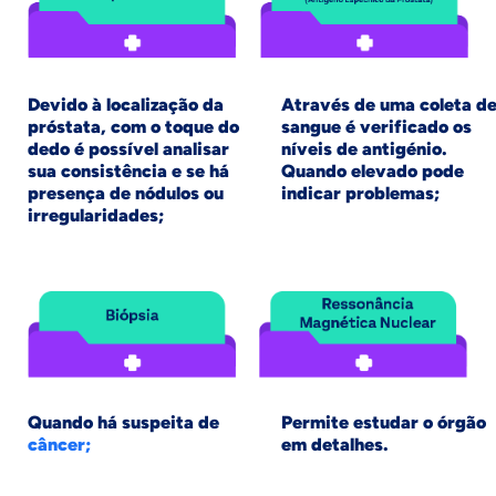
Devido à localização da
Através de uma coleta d
próstata, com o toque do
sangue é verificado os
dedo é possível analisar
níveis de antigénio.
sua consistência e se há
Quando elevado pode
presença de nódulos ou
indicar problemas;
irregularidades;
Quando há suspeita de
Permite estudar o órgão
câncer;
em detalhes.