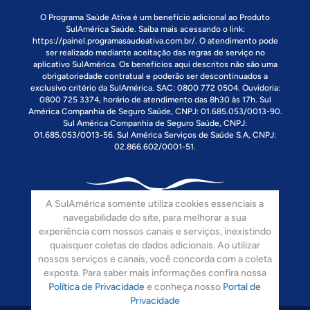
O Programa Saúde Ativa é um benefício adicional ao Produto
SulAmérica Saúde. Saiba mais acessando o link:
https://painel.programasaudeativa.com.br/
. O atendimento pode
ser realizado mediante aceitação das regras de serviço no
aplicativo SulAmérica. Os benefícios aqui descritos não são uma
obrigatoriedade contratual e poderão ser descontinuados a
exclusivo critério da SulAmérica. SAC: 0800 772 0504. Ouvidoria:
0800 725 3374, horário de atendimento das 8h30 às 17h. Sul
América Companhia de Seguro Saúde, CNPJ: 01.685.053/0013-90.
Sul América Companhia de Seguro Saúde, CNPJ:
01.685.053/0013-56. Sul América Serviços de Saúde S.A, CNPJ:
02.866.602/0001-51.
A SulAmérica somente utiliza cookies essenciais a
navegabilidade do site, para melhorar a sua
experiência com nossos canais e serviços, inexistindo
quaisquer coletas de dados adicionais. Ao utilizar
Siga-nos:
nossos serviços e canais, você concorda com a coleta
exposta. Para saber mais informações confira nossa
Política de Privacidade
e conheça nosso
Portal de
Privacidade