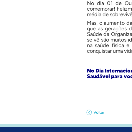
No dia 01 de Out
comemorar! Felizme
média de sobrevivê
Mas, o aumento da
que as gerações d
Saúde da Organizaç
se vê são muitos i
na saúde física e 
conquistar uma vid
No Dia Internaci
Saudável para vo
Voltar