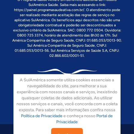
SulAmérica Saúde. Saiba mais acessando o link:
https://painel.programasaudeativa.com.br/
. O atendimento pode
ser realizado mediante aceitação das regras de serviço no
aplicativo SulAmérica. Os benefícios aqui descritos não são uma
obrigatoriedade contratual e poderão ser descontinuados a
exclusivo critério da SulAmérica. SAC: 0800 772 0504. Ouvidoria:
0800 725 3374, horário de atendimento das 8h30 às 17h. Sul
América Companhia de Seguro Saúde, CNPJ: 01.685.053/0013-90.
Sul América Companhia de Seguro Saúde, CNPJ:
01.685.053/0013-56. Sul América Serviços de Saúde S.A, CNPJ:
02.866.602/0001-51.
A SulAmérica somente utiliza cookies essenciais a
navegabilidade do site, para melhorar a sua
experiência com nossos canais e serviços, inexistindo
quaisquer coletas de dados adicionais. Ao utilizar
Siga-nos:
nossos serviços e canais, você concorda com a coleta
exposta. Para saber mais informações confira nossa
Política de Privacidade
e conheça nosso
Portal de
Privacidade