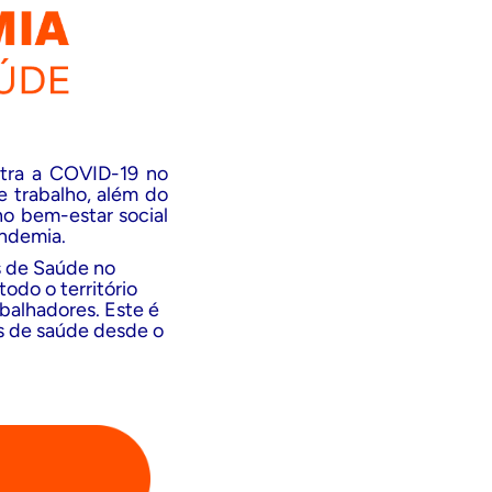
ntra a COVID-19 no
e trabalho, além do
no bem-estar social
andemia.
s de Saúde no
odo o território
abalhadores. Este é
is de saúde desde o