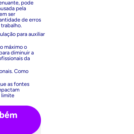
tenuante, pode
ausada pela
em ser
antidade de erros
 trabalho.
lação para auxiliar
ao máximo o
ara diminuir a
fissionais da
ionais. Como
que as fontes
impactam
 limite