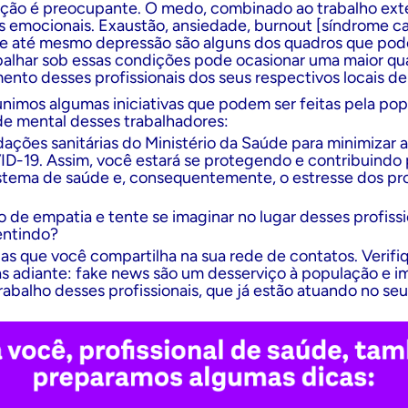
uação é preocupante. O medo, combinado ao trabalho ex
 emocionais. Exaustão, ansiedade, burnout [síndrome c
 e até mesmo depressão são alguns dos quadros que pod
balhar sob essas condições pode ocasionar uma maior qu
mento desses profissionais dos seus respectivos locais de
nimos algumas iniciativas que podem ser feitas pela popu
de mental desses trabalhadores:
ações sanitárias do Ministério da Saúde para minimizar 
D-19. Assim, você estará se protegendo e contribuindo p
stema de saúde e, consequentemente, o estresse dos pro
o de empatia e tente se imaginar no lugar desses profiss
entindo?
as que você compartilha na sua rede de contatos. Verifi
as adiante: fake news são um desserviço à população e 
abalho desses profissionais, que já estão atuando no seu