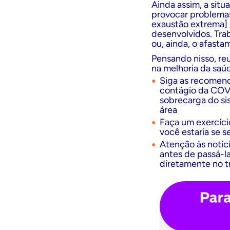
Ainda assim, a sit
provocar problemas
exaustão extrema]
desenvolvidos. Tra
ou, ainda, o afasta
Pensando nisso, reu
na melhoria da saú
Siga as recomend
contágio da COVI
sobrecarga do si
área
Faça um exercíci
você estaria se s
Atenção às notíci
antes de passá-l
diretamente no tr