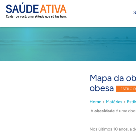
S
Mapa da ob
obesa
ESTILO D
Home
>
Matérias
>
Estil
A
obesidade
é uma doenç
Nos últimos 10 anos, a