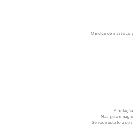
O índice de massa corp
A redução
Mas, para emagrec
Se você está fora do s