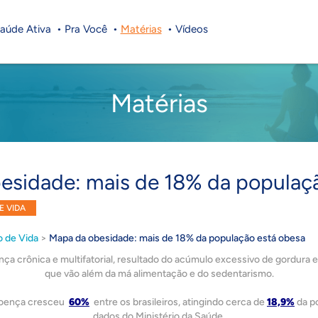
aúde Ativa
Pra Você
Matérias
Vídeos
Matérias
esidade: mais de 18% da populaç
E VIDA
o de Vida
>
Mapa da obesidade: mais de 18% da população está obesa
a crônica e multifatorial, resultado do acúmulo excessivo de gordura e
que vão além da má alimentação e do sedentarismo.
 doença cresceu
60%
entre os brasileiros, atingindo cerca de
18,9%
da p
dados do Ministério da Saúde.