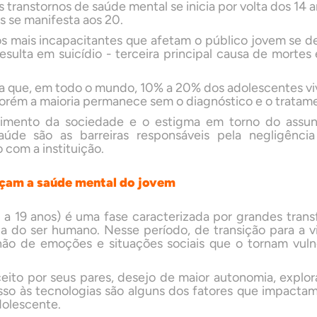
transtornos de saúde mental se inicia por volta dos 14 
s se manifesta aos 20.
os mais incapacitantes que afetam o público jovem se d
esulta em suicídio - terceira principal causa de mortes
a que, em todo o mundo, 10% a 20% dos adolescentes v
orém a maioria permanece sem o diagnóstico e o trata
cimento da sociedade e o estigma em torno do assu
saúde são as barreiras responsáveis pela negligência
 com a instituição.
çam a saúde mental do jovem
 a 19 anos) é uma fase caracterizada por grandes trans
da do ser humano. Nesse período, de transição para a v
lhão de emoções e situações sociais que o tornam vuln
ceito por seus pares, desejo de maior autonomia, explo
sso às tecnologias são alguns dos fatores que impact
dolescente.