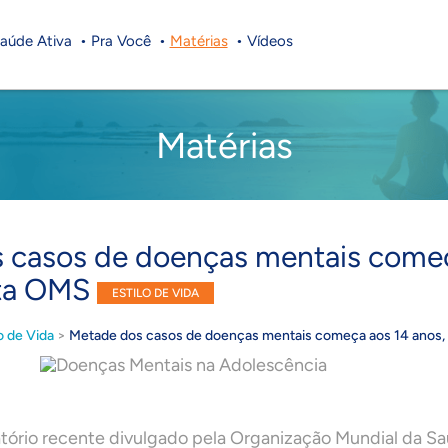
aúde Ativa
Pra Você
Matérias
Vídeos
Matérias
 casos de doenças mentais começ
nta OMS
ESTILO DE VIDA
o de Vida
>
Metade dos casos de doenças mentais começa aos 14 anos
tório recente divulgado pela Organização Mundial da S