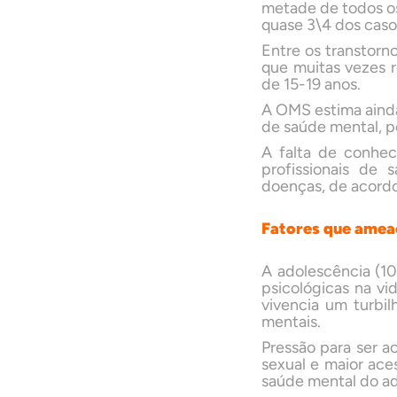
metade de todos os 
quase 3\4 dos caso
Entre os transtorn
que muitas vezes r
de 15-19 anos.
A OMS estima aind
de saúde mental, p
A falta de conhe
profissionais de 
doenças, de acordo
Fatores que amea
A adolescência (10
psicológicas na vi
vivencia um turbi
mentais.
Pressão para ser a
sexual e maior ace
saúde mental do a