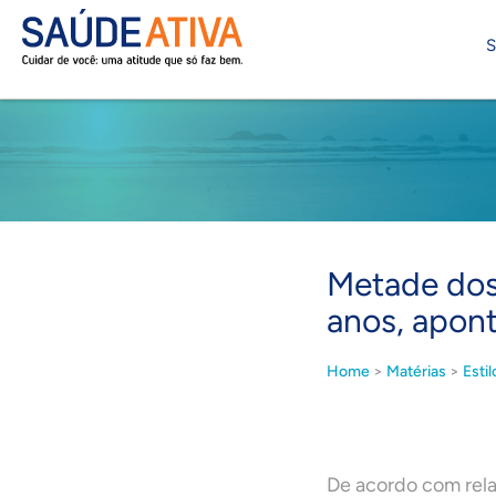
S
Metade dos
anos, apo
Home
>
Matérias
>
Estil
De acordo com rela