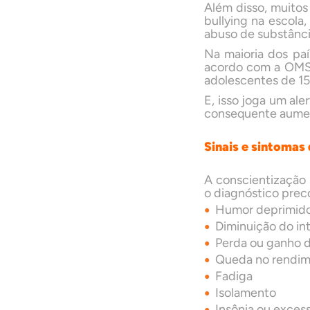
Além disso, muitos
bullying na escola,
abuso de substâncias
Na maioria dos pa
acordo com a OMS,
adolescentes de 15
E, isso joga um ale
consequente aument
Sinais e sintomas
A conscientização 
o diagnóstico prec
Humor deprimido 
Diminuição do in
Perda ou ganho d
Queda no rendim
Fadiga
Isolamento
Insônia ou exces