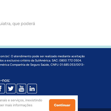
uiatra, que poderá
com.br/
. O atendimento pode ser realizado mediante aceitação
dos a exclusivo critério da SulAmérica. SAC: 0800 772 0504.
 América Companhia de Seguro Saúde, CNPJ: 01.685.053/0013-
-nos:
nais e serviços, inexistindo
aber mais informações
Continuar