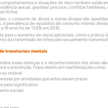
 comportamentos e situações de risco também estão en
 violência sexual, gravidez precoce, conflitos familiares
 ilícitas.
íses, o consumo de álcool e outras drogas são questõe
 a prevalência de episódios de consumo intenso dessas
 a 19 anos foi de 13,6% em 2016.
rta para o aumento de riscos adicionais, como a prática 
o da transmissão de infecções sexualmente transmissív
 de transtornos mentais
sobre essas doenças e o reconhecimento dos sinais sã
oce e prevenção. Fique atento em manifestações como:
ou irritável
teresse por atividades que antes davam prazer
e peso significativo
ento escolar
so de sono