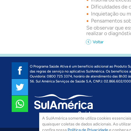
Dificuldades de
Inquietação ou m
Pensamentos sobr
Se observar que es
realizar o diagnós
Voltar
O Programa Saúde Ativa é um benefício adicional ao Produto S
das regras de serviço no aplicativo SulAmérica. Os benefícios
Ouvidoria: 0800 725 3374, horário de atendimento das 8h30 
56. Sul América Serviços de Saúde S.A, CNPJ: 02.866.602/000
A SulAmérica somente utiliza cookies essenciais 
quaisquer coletas de dados adicionais. Ao utiliz
confira nossa
Política de Privacidade
e conheça 