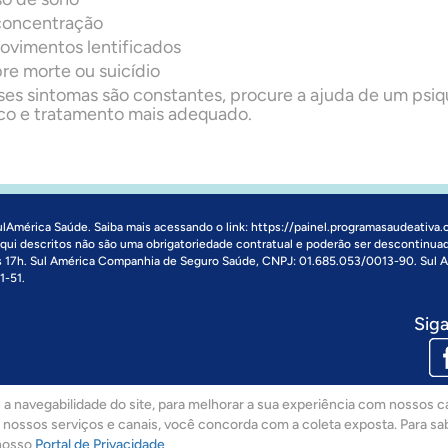
 concentração
ovimentos lentificados
e morte ou suicídio
ses sintomas são constantes, procure a ajuda de um psiq
tico e tratamento mais adequado.
ulAmérica Saúde. Saiba mais acessando o link:
https://painel.programasaudeativa.
 aqui descritos não são uma obrigatoriedade contratual e poderão ser descontinua
às 17h. Sul América Companhia de Seguro Saúde, CNPJ: 01.685.053/0013-90. Sul
1-51.
Siga
a navegabilidade do site, para melhorar a sua experiência com nossos ca
ar nossos serviços e canais, você concorda com a coleta exposta. Para s
nosso
Portal de Privacidade