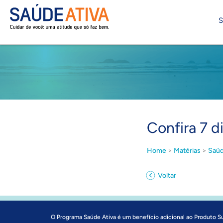
S
Confira 7 d
Home
>
Matérias
>
Saúd
Voltar
O Programa Saúde Ativa é um benefício adicional ao Produto S