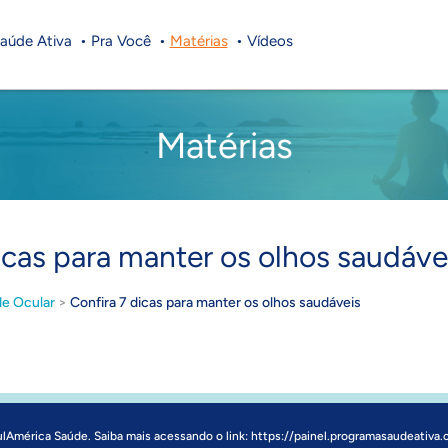
aúde Ativa
Pra Você
Matérias
Vídeos
Matérias
icas para manter os olhos saudáv
e Ocular
>
Confira 7 dicas para manter os olhos saudáveis
ulAmérica Saúde. Saiba mais acessando o link:
https://painel.programasaudeativa.