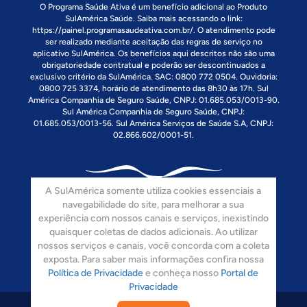
O Programa Saúde Ativa é um benefício adicional ao Produto
SulAmérica Saúde. Saiba mais acessando o link:
https://painel.programasaudeativa.com.br/
. O atendimento pode
ser realizado mediante aceitação das regras de serviço no
aplicativo SulAmérica. Os benefícios aqui descritos não são uma
obrigatoriedade contratual e poderão ser descontinuados a
exclusivo critério da SulAmérica. SAC: 0800 772 0504. Ouvidoria:
0800 725 3374, horário de atendimento das 8h30 às 17h. Sul
América Companhia de Seguro Saúde, CNPJ: 01.685.053/0013-90.
Sul América Companhia de Seguro Saúde, CNPJ:
01.685.053/0013-56. Sul América Serviços de Saúde S.A, CNPJ:
02.866.602/0001-51.
A SulAmérica somente utiliza cookies essenciais a
navegabilidade do site, para melhorar a sua
experiência com nossos canais e serviços, inexistindo
quaisquer coletas de dados adicionais. Ao utilizar
Siga-nos:
nossos serviços e canais, você concorda com a coleta
exposta. Para saber mais informações confira nossa
Política de Privacidade
e conheça nosso
Portal de
Privacidade