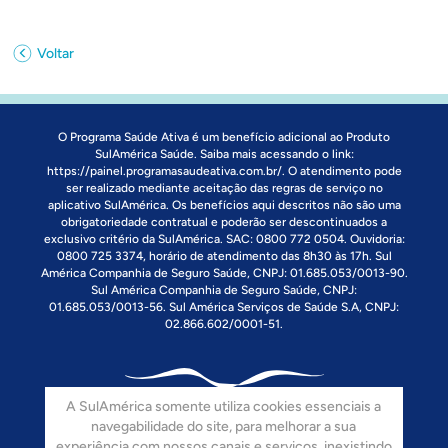
Voltar
O Programa Saúde Ativa é um benefício adicional ao Produto
SulAmérica Saúde. Saiba mais acessando o link:
https://painel.programasaudeativa.com.br/
. O atendimento pode
ser realizado mediante aceitação das regras de serviço no
aplicativo SulAmérica. Os benefícios aqui descritos não são uma
obrigatoriedade contratual e poderão ser descontinuados a
exclusivo critério da SulAmérica. SAC: 0800 772 0504. Ouvidoria:
0800 725 3374, horário de atendimento das 8h30 às 17h. Sul
América Companhia de Seguro Saúde, CNPJ: 01.685.053/0013-90.
Sul América Companhia de Seguro Saúde, CNPJ:
01.685.053/0013-56. Sul América Serviços de Saúde S.A, CNPJ:
02.866.602/0001-51.
A SulAmérica somente utiliza cookies essenciais a
navegabilidade do site, para melhorar a sua
experiência com nossos canais e serviços, inexistindo