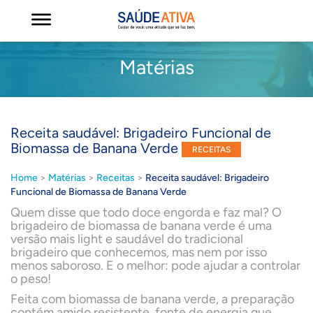
Matérias
Receita saudável: Brigadeiro Funcional de
Biomassa de Banana Verde
RECEITAS
Home
>
Matérias
>
Receitas
>
Receita saudável: Brigadeiro
Funcional de Biomassa de Banana Verde
Quem disse que todo doce engorda e faz mal? O
brigadeiro de biomassa de banana verde é uma
versão mais light e saudável do tradicional
brigadeiro que conhecemos, mas nem por isso
menos saboroso. E o melhor: pode ajudar a controlar
o peso!
Feita com biomassa de banana verde, a preparação
contém amido resistente, fonte de energia que