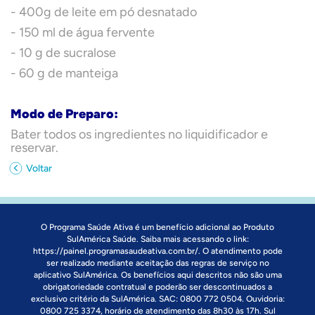
- 400g de leite em pó desnatado
- 150 ml de água fervente
- 10 g de sucralose
- 60 g de manteiga
Modo de Preparo:
Bater todos os ingredientes no liquidificador e
reservar.
Voltar
O Programa Saúde Ativa é um benefício adicional ao Produto
SulAmérica Saúde. Saiba mais acessando o link:
https://painel.programasaudeativa.com.br/
. O atendimento pode
ser realizado mediante aceitação das regras de serviço no
aplicativo SulAmérica. Os benefícios aqui descritos não são uma
obrigatoriedade contratual e poderão ser descontinuados a
exclusivo critério da SulAmérica. SAC: 0800 772 0504. Ouvidoria:
0800 725 3374, horário de atendimento das 8h30 às 17h. Sul