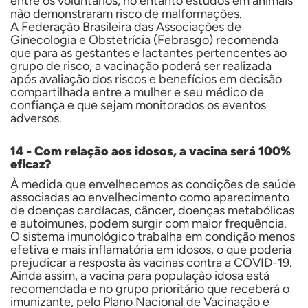
entre os voluntários,
no entanto estudos em animais
não demonstraram risco de malformações.
A
F
ederação Brasileira das Associações de
Ginecologia e Obstetrícia (Febrasgo)
recomenda
que
para as gestantes e lactantes pertencentes ao
grupo de risco, a vacinação poderá ser realizada
após avaliação dos riscos e benefícios em decisão
compartilhada entre a mulher e seu médico de
confiança e que sejam monitorados os eventos
adversos.
14 - Com relação aos idosos, a vacina será 100%
eficaz?
À medida que envelhecemos as condições de saúde
associadas ao envelhecimento como aparecimento
de doenças cardíacas, câncer, doenças metabólicas
e autoimunes, podem surgir com maior frequência.
O sistema imunológico trabalha em condição menos
efetiva e mais inflamatória em idosos, o que poderia
prejudicar a resposta às vacinas contra a COVID-19.
Ainda assim, a vacina para população idosa está
recomendada e no grupo prioritário que receberá o
imunizante, pelo Plano Nacional de Vacinação e