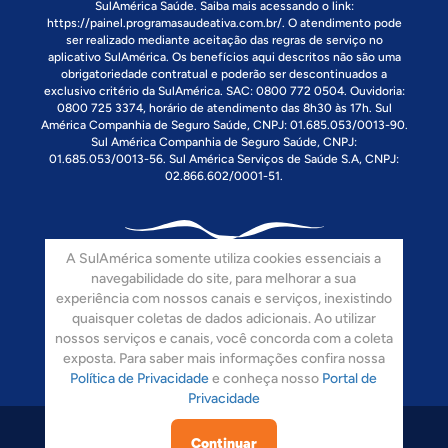
SulAmérica Saúde. Saiba mais acessando o link:
https://painel.programasaudeativa.com.br/
. O atendimento pode
ser realizado mediante aceitação das regras de serviço no
aplicativo SulAmérica. Os benefícios aqui descritos não são uma
obrigatoriedade contratual e poderão ser descontinuados a
exclusivo critério da SulAmérica. SAC: 0800 772 0504. Ouvidoria:
0800 725 3374, horário de atendimento das 8h30 às 17h. Sul
América Companhia de Seguro Saúde, CNPJ: 01.685.053/0013-90.
Sul América Companhia de Seguro Saúde, CNPJ:
01.685.053/0013-56. Sul América Serviços de Saúde S.A, CNPJ:
02.866.602/0001-51.
A SulAmérica somente utiliza cookies essenciais a
navegabilidade do site, para melhorar a sua
experiência com nossos canais e serviços, inexistindo
quaisquer coletas de dados adicionais. Ao utilizar
Siga-nos:
nossos serviços e canais, você concorda com a coleta
exposta. Para saber mais informações confira nossa
Política de Privacidade
e conheça nosso
Portal de
Privacidade
Continuar