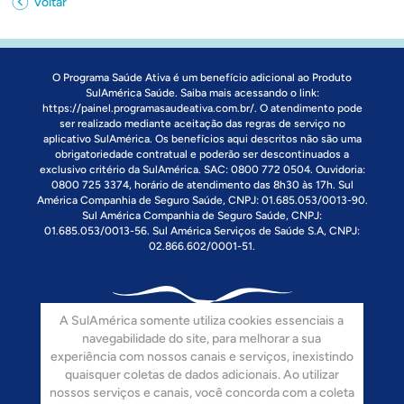
Voltar
O Programa Saúde Ativa é um benefício adicional ao Produto
SulAmérica Saúde. Saiba mais acessando o link:
https://painel.programasaudeativa.com.br/
. O atendimento pode
ser realizado mediante aceitação das regras de serviço no
aplicativo SulAmérica. Os benefícios aqui descritos não são uma
obrigatoriedade contratual e poderão ser descontinuados a
exclusivo critério da SulAmérica. SAC: 0800 772 0504. Ouvidoria:
0800 725 3374, horário de atendimento das 8h30 às 17h. Sul
América Companhia de Seguro Saúde, CNPJ: 01.685.053/0013-90.
Sul América Companhia de Seguro Saúde, CNPJ:
01.685.053/0013-56. Sul América Serviços de Saúde S.A, CNPJ:
02.866.602/0001-51.
A SulAmérica somente utiliza cookies essenciais a
navegabilidade do site, para melhorar a sua
experiência com nossos canais e serviços, inexistindo
quaisquer coletas de dados adicionais. Ao utilizar
Siga-nos:
nossos serviços e canais, você concorda com a coleta