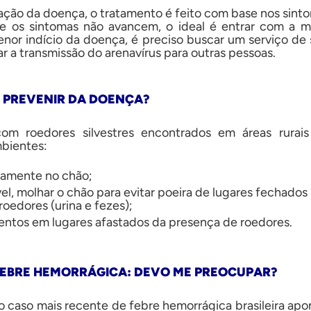
mação da doença, o tratamento é feito com base nos sint
ue os sintomas não avancem, o ideal é entrar com a 
enor indício da doença, é preciso buscar um serviço de s
ar a transmissão do arenavírus para outras pessoas.
 PREVENIR DA DOENÇA?
com roedores silvestres encontrados em áreas rurai
bientes:
etamente no chão;
ível, molhar o chão para evitar poeira de lugares fechado
roedores (urina e fezes);
tos em lugares afastados da presença de roedores.
FEBRE HEMORRÁGICA: DEVO ME PREOCUPAR?
o caso mais recente de febre hemorrágica brasileira apo