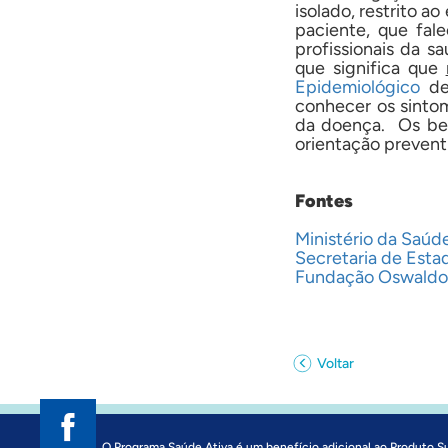
isolado, restrito a
paciente, que fal
profissionais da s
que significa que
Epidemiológico
de
conhecer os sinto
da doença. Os ben
orientação prevent
Fontes
Ministério da Saúd
Secretaria de Esta
Fundação Oswaldo
Voltar
O Programa Saúde Ativa é um benefício adicional ao Produto S