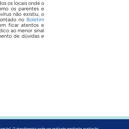
dos os locais onde o
como os parentes e
írus não existiu, o
pontado no
Boletim
em ficar atentos e
ico ao menor sinal
mento de dúvidas e
com.br/
. O atendimento pode ser realizado mediante aceitação