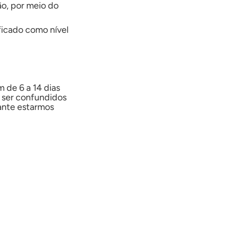
o, por meio do
ficado como nível
m de 6 a 14 dias
m ser confundidos
ante estarmos