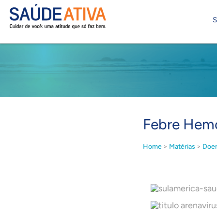
S
Febre Hemor
Home
>
Matérias
>
Doen