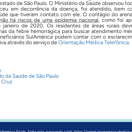
o estado de São Paulo. O Ministério da Saúde observou to
eceu em decorrência da doença, foi atendido, bem 
aúde que tiveram contato com ele. O contágio do arenav
não há riscos de uma epidemia nacional
, como foi a
 janeiro de 2020. Os residentes de áreas rurais dev
mas da febre hemorrágica para buscar atendimento méd
eficiários SulAmérica podem contar com o esclareci
iva através do serviço de
Orientação Médica Telefônica.
e
do da Saúde de São Paulo
 Cruz
ulAmérica Saúde. Saiba mais acessando o link:
https://painel.programasaudeativa.