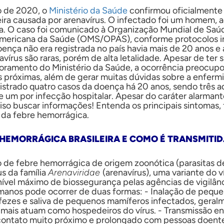
o de 2020, o
Ministério da Saúde
confirmou oficialmente
eira causada por arenavírus. O infectado foi um homem, 
a. O caso foi comunicado à Organização Mundial de Saú
mericana da Saúde (OMS/OPAS), conforme protocolos in
ença não era registrada no país havia mais de 20 anos e
vírus são raras, porém de alta letalidade. Apesar de ter 
toramento do Ministério da Saúde, a ocorrência preocupo
s próximas, além de gerar muitas dúvidas sobre a enfermi
egistrado quatro casos da doença há 20 anos, sendo três 
e um por infecção hospitalar. Apesar do caráter alarmant
ciso buscar informações! Entenda os principais sintomas,
 da febre hemorrágica.
E HEMORRÁGICA BRASILEIRA E COMO É TRANSMITID
o de febre hemorrágica de origem zoonótica (parasitas d
s da família
Arenaviridae
(arenavírus), uma variante do ví
ível máximo de biossegurança pelas agências de vigilânci
anos pode ocorrer de duas formas: - Inalação de pequen
 fezes e saliva de pequenos mamíferos infectados, geral
animais atuam como hospedeiros do vírus. - Transmissão e
contato muito próximo e prolongado com pessoas doent