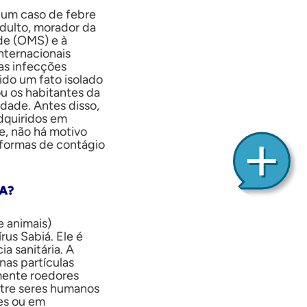
 um caso de febre
adulto, morador da
de (OMS) e à
ternacionais
 as infecções
sido um fato isolado
u os habitantes da
dade. Antes disso,
adquiridos em
e, não há motivo
 formas de contágio
A?
e animais)
rus Sabiá. Ele é
a sanitária. A
as partículas
mente roedores
ntre seres humanos
es ou em