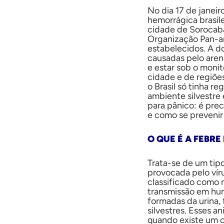
No dia 17 de janeir
hemorrágica brasil
cidade de Sorocab
Organização Pan-a
estabelecidos. A do
causadas pelo arena
e estar sob o moni
cidade e de regiõe
o Brasil só tinha r
ambiente silvestre 
para pânico: é pre
e como se prevenir
O QUE É A FEBR
Trata-se de um tip
provocada pelo víru
classificado como n
transmissão em hum
formadas da urina,
silvestres. Esses 
quando existe um 