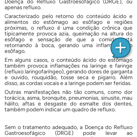
Doença do Refluxo Gastroesofágico (DRGE), ou
apenas refluxo.
Caracterizado pelo retorno do conteúdo ácido e
alimentos do estômago ao esôfago e regiões
próximas, o refluxo é uma condição crônica que
tipicamente provoca azia, queimação na altura do
esôfago e sensação de que a comida está
retornando à boca, gerando uma inflamação no
esôfago.
Em alguns casos, o conteúdo ácido do estômago
também provoca inflamações na laringe e faringe
(refluxo laringofaríngeo), gerando dores de garganta
e ouvido, rouquidão, tosse seca e pigarro. Além
disso, as cordas vocais e a laringe podem ser feridas.
Outras manifestações não tão comuns, como dor
torácica, asma, bronquite, pneumonias, sinusite, mau
hálito, aftas e desgaste do esmalte dos dentes,
também podem indicar um quadro de refluxo.
Sem o tratamento adequado, a Doença do Refluxo
Gastroesofágico (DRGE) pode levar ao