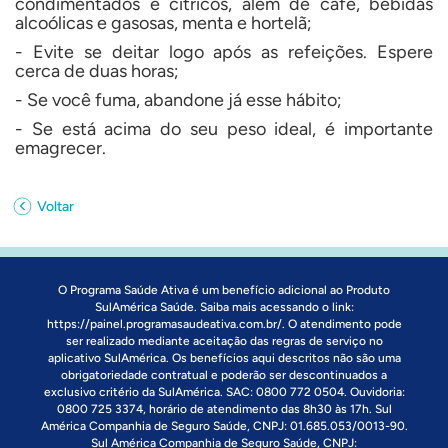
condimentados e cítricos, além de café, bebidas
alcoólicas e gasosas, menta e hortelã;
- Evite se deitar logo após as refeições. Espere
cerca de duas horas;
- Se você fuma, abandone já esse hábito;
- Se está acima do seu peso ideal, é importante
emagrecer.
Voltar
O Programa Saúde Ativa é um benefício adicional ao Produto
SulAmérica Saúde. Saiba mais acessando o link:
https://painel.programasaudeativa.com.br/
. O atendimento pode
ser realizado mediante aceitação das regras de serviço no
aplicativo SulAmérica. Os benefícios aqui descritos não são uma
obrigatoriedade contratual e poderão ser descontinuados a
exclusivo critério da SulAmérica. SAC: 0800 772 0504. Ouvidoria:
0800 725 3374, horário de atendimento das 8h30 às 17h. Sul
América Companhia de Seguro Saúde, CNPJ: 01.685.053/0013-90.
Sul América Companhia de Seguro Saúde, CNPJ: