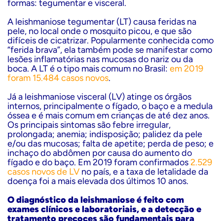
formas: tegumentar e visceral.
A leishmaniose tegumentar (LT) causa feridas na
pele, no local onde o mosquito picou, e que são
difíceis de cicatrizar. Popularmente conhecida como
“ferida brava”, ela também pode se manifestar como
lesões inflamatórias nas mucosas do nariz ou da
boca. A LT é o tipo mais comum no Brasil:
em 2019
foram 15.484 casos novos
.
Já a leishmaniose visceral (LV) atinge os órgãos
internos, principalmente o fígado, o baço e a medula
óssea e é mais comum em crianças de até dez anos.
Os principais sintomas são febre irregular,
prolongada; anemia; indisposição; palidez da pele
e/ou das mucosas; falta de apetite; perda de peso; e
inchaço do abdômen por causa do aumento do
fígado e do baço. Em 2019 foram confirmados
2.529
casos novos de LV
no país, e a taxa de letalidade da
doença foi a mais elevada dos últimos 10 anos.
O diagnóstico da leishmaniose é feito com
exames clínicos e laboratoriais, e a detecção e
tratamento precoces são fundamentais para