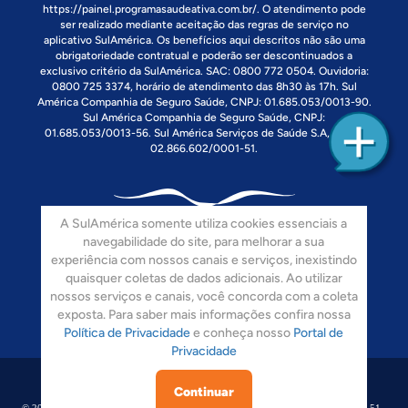
https://painel.programasaudeativa.com.br/
. O atendimento pode
ser realizado mediante aceitação das regras de serviço no
aplicativo SulAmérica. Os benefícios aqui descritos não são uma
obrigatoriedade contratual e poderão ser descontinuados a
exclusivo critério da SulAmérica. SAC: 0800 772 0504. Ouvidoria:
0800 725 3374, horário de atendimento das 8h30 às 17h. Sul
América Companhia de Seguro Saúde, CNPJ: 01.685.053/0013-90.
Sul América Companhia de Seguro Saúde, CNPJ:
01.685.053/0013-56. Sul América Serviços de Saúde S.A, CNPJ:
02.866.602/0001-51.
A SulAmérica somente utiliza cookies essenciais a
navegabilidade do site, para melhorar a sua
experiência com nossos canais e serviços, inexistindo
quaisquer coletas de dados adicionais. Ao utilizar
Siga-nos:
nossos serviços e canais, você concorda com a coleta
exposta. Para saber mais informações confira nossa
Política de Privacidade
e conheça nosso
Portal de
Privacidade
Continuar
© 2008-2017 Sulamérica. Todos Os Direitos Reservados. CNPJ: 02.866.602/0001-51 -