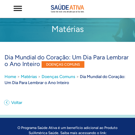
Matérias
Dia Mundial do Coração: Um Dia Para Lembrar
o Ano Inteiro
DOENÇAS COMUNS
Home
>
Matérias
>
Doenças Comuns
>
Dia Mundial do Coração:
Um Dia Para Lembrar o Ano Inteiro
Voltar
O Programa Saúde Ativa é um benefício adicional ao Produto
SulAmérica Saúde. Saiba mais acessando o link: