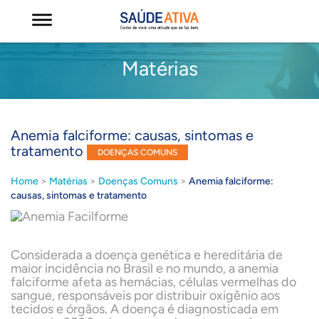
Matérias
Anemia falciforme: causas, sintomas e
tratamento
DOENÇAS COMUNS
Home
>
Matérias
>
Doenças Comuns
>
Anemia falciforme:
causas, sintomas e tratamento
Considerada a doença genética e hereditária de
maior incidência no Brasil e no mundo, a anemia
falciforme afeta as hemácias, células vermelhas do
sangue, responsáveis por distribuir oxigênio aos
tecidos e órgãos. A doença é diagnosticada em