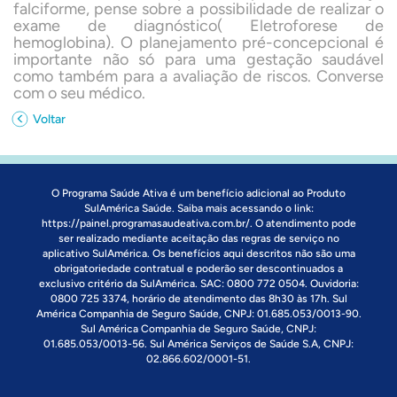
falciforme, pense sobre a possibilidade de realizar o
exame de diagnóstico( Eletroforese de
hemoglobina). O planejamento pré-concepcional é
importante não só para uma gestação saudável
como também para a avaliação de riscos. Converse
com o seu médico.
Voltar
O Programa Saúde Ativa é um benefício adicional ao Produto
SulAmérica Saúde. Saiba mais acessando o link:
https://painel.programasaudeativa.com.br/
. O atendimento pode
ser realizado mediante aceitação das regras de serviço no
aplicativo SulAmérica. Os benefícios aqui descritos não são uma
obrigatoriedade contratual e poderão ser descontinuados a
exclusivo critério da SulAmérica. SAC: 0800 772 0504. Ouvidoria:
0800 725 3374, horário de atendimento das 8h30 às 17h. Sul
América Companhia de Seguro Saúde, CNPJ: 01.685.053/0013-90.
Sul América Companhia de Seguro Saúde, CNPJ:
01.685.053/0013-56. Sul América Serviços de Saúde S.A, CNPJ:
02.866.602/0001-51.