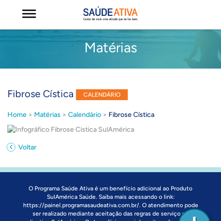
Matérias
Fibrose Cística
CALENDÁRIO
Home
>
Matérias
>
Calendário
>
Fibrose Cística
Voltar
O Programa Saúde Ativa é um benefício adicional ao Produto
SulAmérica Saúde. Saiba mais acessando o link:
https://painel.programasaudeativa.com.br/
. O atendimento pode
ser realizado mediante aceitação das regras de serviço no