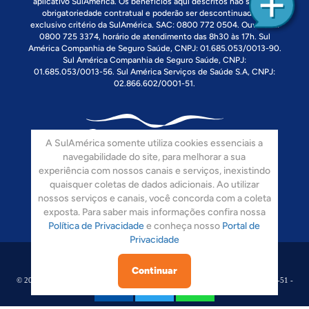
aplicativo SulAmérica. Os benefícios aqui descritos não são uma
obrigatoriedade contratual e poderão ser descontinuados a
exclusivo critério da SulAmérica. SAC: 0800 772 0504. Ouvidoria:
0800 725 3374, horário de atendimento das 8h30 às 17h. Sul
América Companhia de Seguro Saúde, CNPJ: 01.685.053/0013-90.
Sul América Companhia de Seguro Saúde, CNPJ:
01.685.053/0013-56. Sul América Serviços de Saúde S.A, CNPJ:
02.866.602/0001-51.
A SulAmérica somente utiliza cookies essenciais a
navegabilidade do site, para melhorar a sua
experiência com nossos canais e serviços, inexistindo
Siga-nos:
quaisquer coletas de dados adicionais. Ao utilizar
nossos serviços e canais, você concorda com a coleta
exposta. Para saber mais informações confira nossa
Política de Privacidade
e conheça nosso
Portal de
Privacidade
Continuar
© 2008-2017 Sulamérica. Todos Os Direitos Reservados. CNPJ: 02.866.602/0001-51 -
Rua Dos Pinheiros, 1673 - São Paulo - SP. - CEP 05.422-012