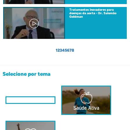
Tratamentos inovadores para
doenças da aorta - Dr. Salomão
Goldman
1
2
3
4
5
6
7
8
Selecione por tema