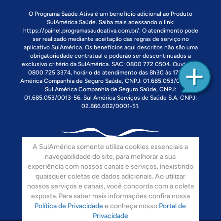
O Programa Saúde Ativa é um benefício adicional ao Produto
SulAmérica Saúde. Saiba mais acessando o link:
https://painel.programasaudeativa.com.br/
. O atendimento pode
ser realizado mediante aceitação das regras de serviço no
aplicativo SulAmérica. Os benefícios aqui descritos não são uma
obrigatoriedade contratual e poderão ser descontinuados a
exclusivo critério da SulAmérica. SAC: 0800 772 0504. Ouvidoria:
0800 725 3374, horário de atendimento das 8h30 às 17h. Sul
América Companhia de Seguro Saúde, CNPJ: 01.685.053/0013-90.
Sul América Companhia de Seguro Saúde, CNPJ:
01.685.053/0013-56. Sul América Serviços de Saúde S.A, CNPJ:
02.866.602/0001-51.
A SulAmérica somente utiliza cookies essenciais a
navegabilidade do site, para melhorar a sua
experiência com nossos canais e serviços, inexistindo
quaisquer coletas de dados adicionais. Ao utilizar
Siga-nos:
nossos serviços e canais, você concorda com a coleta
exposta. Para saber mais informações confira nossa
Política de Privacidade
e conheça nosso
Portal de
Privacidade