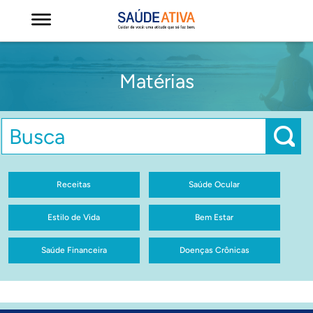
Matérias
Receitas
Saúde Ocular
Estilo de Vida
Bem Estar
Saúde Financeira
Doenças Crônicas