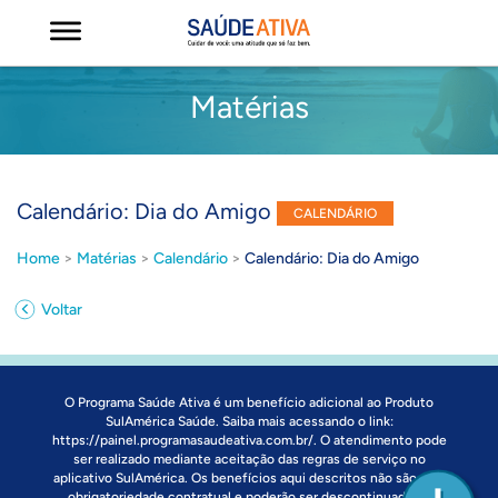
Matérias
Calendário: Dia do Amigo
CALENDÁRIO
Home
>
Matérias
>
Calendário
>
Calendário: Dia do Amigo
Voltar
O Programa Saúde Ativa é um benefício adicional ao Produto
SulAmérica Saúde. Saiba mais acessando o link:
https://painel.programasaudeativa.com.br/
. O atendimento pode
ser realizado mediante aceitação das regras de serviço no
aplicativo SulAmérica. Os benefícios aqui descritos não são uma
obrigatoriedade contratual e poderão ser descontinuados a