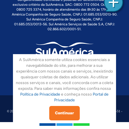
exclusivo critério da SulAmérica. SAC: 0800 772 0504. Ouvidoria:
0800 725 3374, horário de atendimento das 8h30 às 17h. Sul
América Companhia de Seguro Saúde, CNPJ: 01.685.053/0013-90.
Sul América Companhia de Seguro Saúde, CNPJ:
01.685.053/0013-56. Sul América Serviços de Saúde S.A, CNPJ:
02.866.602/0001-51.
A SulAmérica somente utiliza cookies essenciais a
navegabilidade do site, para melhorar a sua
Siga-nos:
experiência com nossos canais e serviços, inexistindo
quaisquer coletas de dados adicionais. Ao utilizar
nossos serviços e canais, você concorda com a coleta
exposta. Para saber mais informações confira nossa
Política de Privacidade
e conheça nosso
Portal de
Privacidade
© 2008-2017 Sulamérica. Todos Os Direitos Reservados. CNPJ: 02.866.602/0001-51 -
Continuar
Rua Dos Pinheiros, 1673 - São Paulo - SP. - CEP 05.422-012